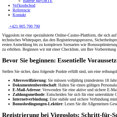
Batérie fgFORTE
Veľkoobchod
Referencie
Kontakt
+421 905 790 790
Viggoslots ist eine spezialisierte Online-Casino-Plattform, die sich a
technisches Whitepaper, das den Registrierungsprozess, Sicherheitspro
ersten Anmeldung bis zu komplexen Szenarien wie Bonusoptimierun
zu erhöhen. Beginnen wir mit einer Checkliste, um Ihre Vorbereitung 
Bevor Sie beginnen: Essentielle Vorausset
Stellen Sie sicher, dass folgende Punkte erfüllt sind, um eine reibun
Altersverifizierung
: Sie müssen volljährig (mindestens 18 Jahre
Dokumentenbereitschaft
: Halten Sie einen gültigen Personala
E-Mail-Adresse
: Verwenden Sie eine aktive und sichere E-M
Zahlungsmethode
: Entscheiden Sie sich für eine unterstützt
Internetverbindung
: Eine stabile und sichere Verbindung mi
Bonusbedingungen-Lektüre
: Lesen Sie die Allgemeinen Ge
Registrierung bei Viggoslots: Schritt-für-S