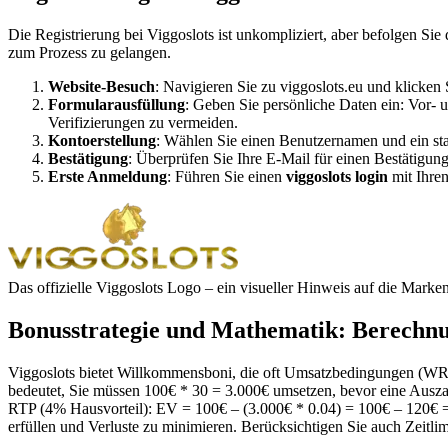
Die Registrierung bei Viggoslots ist unkompliziert, aber befolgen Sie 
zum Prozess zu gelangen.
Website-Besuch
: Navigieren Sie zu viggoslots.eu und klicken 
Formularausfüllung
: Geben Sie persönliche Daten ein: Vor-
Verifizierungen zu vermeiden.
Kontoerstellung
: Wählen Sie einen Benutzernamen und ein st
Bestätigung
: Überprüfen Sie Ihre E-Mail für einen Bestätigun
Erste Anmeldung
: Führen Sie einen
viggoslots login
mit Ihren
Das offizielle Viggoslots Logo – ein visueller Hinweis auf die Markeni
Bonusstrategie und Mathematik: Berechn
Viggoslots bietet Willkommensboni, die oft Umsatzbedingungen (WR
bedeutet, Sie müssen 100€ * 30 = 3.000€ umsetzen, bevor eine Ausz
RTP (4% Hausvorteil): EV = 100€ – (3.000€ * 0.04) = 100€ – 120€ = 
erfüllen und Verluste zu minimieren. Berücksichtigen Sie auch Zeitlim