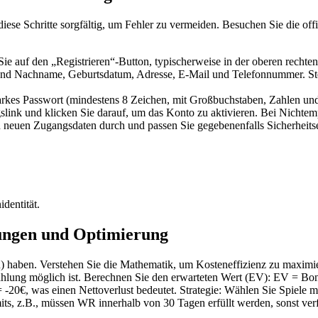
diese Schritte sorgfältig, um Fehler zu vermeiden. Besuchen Sie die off
Sie auf den „Registrieren“-Button, typischerweise in der oberen rechte
 und Nachname, Geburtsdatum, Adresse, E-Mail und Telefonnummer. Stel
arkes Passwort (mindestens 8 Zeichen, mit Großbuchstaben, Zahlen un
gslink und klicken Sie darauf, um das Konto zu aktivieren. Bei Nicht
 neuen Zugangsdaten durch und passen Sie gegebenenfalls Sicherheitse
dentität.
ungen und Optimierung
) haben. Verstehen Sie die Mathematik, um Kosteneffizienz zu maximi
ahlung möglich ist. Berechnen Sie den erwarteten Wert (EV): EV = B
-20€, was einen Nettoverlust bedeutet. Strategie: Wählen Sie Spiele
its, z.B., müssen WR innerhalb von 30 Tagen erfüllt werden, sonst verf