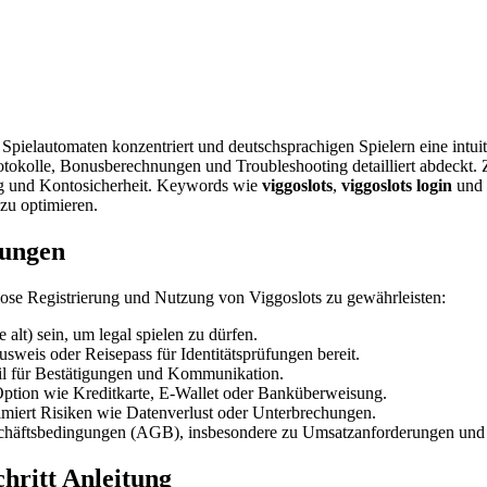
uf Spielautomaten konzentriert und deutschsprachigen Spielern eine intu
tokolle, Bonusberechnungen und Troubleshooting detailliert abdeckt. Zie
g und Kontosicherheit. Keywords wie
viggoslots
,
viggoslots login
und
zu optimieren.
zungen
gslose Registrierung und Nutzung von Viggoslots zu gewährleisten:
 alt) sein, um legal spielen zu dürfen.
usweis oder Reisepass für Identitätsprüfungen bereit.
ail für Bestätigungen und Kommunikation.
e Option wie Kreditkarte, E-Wallet oder Banküberweisung.
nimiert Risiken wie Datenverlust oder Unterbrechungen.
schäftsbedingungen (AGB), insbesondere zu Umsatzanforderungen und
chritt Anleitung