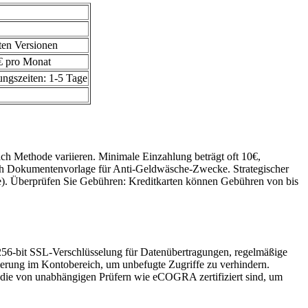
ten Versionen
€ pro Monat
ungszeiten: 1-5 Tage
ach Methode variieren. Minimale Einzahlung beträgt oft 10€,
ich Dokumentenvorlage für Anti-Geldwäsche-Zwecke. Strategischer
ge). Überprüfen Sie Gebühren: Kreditkarten können Gebühren von bis
56-bit SSL-Verschlüsselung für Datenübertragungen, regelmäßige
zierung im Kontobereich, um unbefugte Zugriffe zu verhindern.
e, die von unabhängigen Prüfern wie eCOGRA zertifiziert sind, um