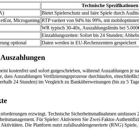
Technische Spezifikationen
A)
Bietet Spielerschutz und faire Spiele durch Audits
NetEnt, Microgaming
RTP variiert von 94% bis 99%, mit mobiloptimier
WR typisch 30-40x, Auszahlungslimits bei 5.000
Einzahlungszeiten: Sofort bis 24 Stunden; Abheb
rung optional
Daten werden in EU-Rechenzentren gespeichert
 Auszahlungen
meist kostenfrei und sofort gutgeschrieben, während Auszahlungen je n
e, dass Auszahlungen Verifizierungsprozesse durchlaufen, einschließl
nnerhalb 24 Stunden) im Vergleich zu Banküberweisungen (bis zu 5 Ta
kte
Anforderungen erzwingt. Technische Sicherheitsmaßnahmen umfassen 2
erheitsmanagement. Für Spieler: Aktivieren Sie Zwei-Faktor-Authentifi
 Aktivitäten. Die Plattform nutzt zufallszahlengenerierte (RNG) Spiel