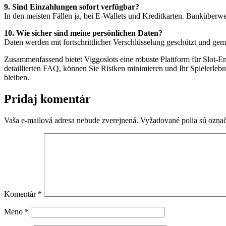
9. Sind Einzahlungen sofort verfügbar?
In den meisten Fällen ja, bei E-Wallets und Kreditkarten. Banküber
10. Wie sicher sind meine persönlichen Daten?
Daten werden mit fortschrittlicher Verschlüsselung geschützt und ge
Zusammenfassend bietet Viggoslots eine robuste Plattform für Slot-En
detaillierten FAQ, können Sie Risiken minimieren und Ihr Spielerle
bleiben.
Pridaj komentár
Vaša e-mailová adresa nebude zverejnená.
Vyžadované polia sú ozna
Komentár
*
Meno
*