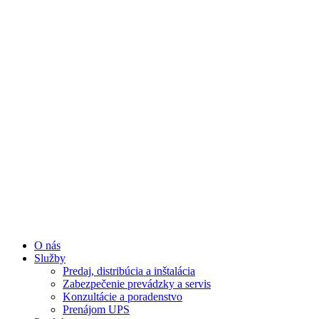
Preskočiť
na
obsah
O nás
Služby
Predaj, distribúcia a inštalácia
Zabezpečenie prevádzky a servis
Konzultácie a poradenstvo
Prenájom UPS