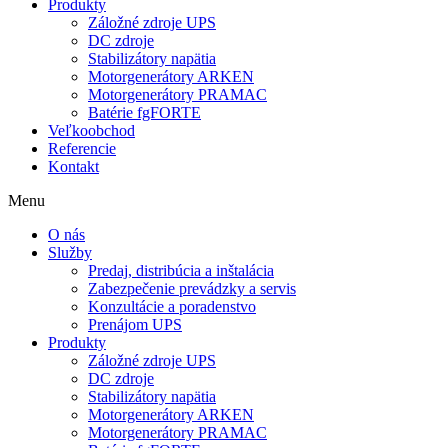
Produkty
Záložné zdroje UPS
DC zdroje
Stabilizátory napätia
Motorgenerátory ARKEN
Motorgenerátory PRAMAC
Batérie fgFORTE
Veľkoobchod
Referencie
Kontakt
Menu
O nás
Služby
Predaj, distribúcia a inštalácia
Zabezpečenie prevádzky a servis
Konzultácie a poradenstvo
Prenájom UPS
Produkty
Záložné zdroje UPS
DC zdroje
Stabilizátory napätia
Motorgenerátory ARKEN
Motorgenerátory PRAMAC