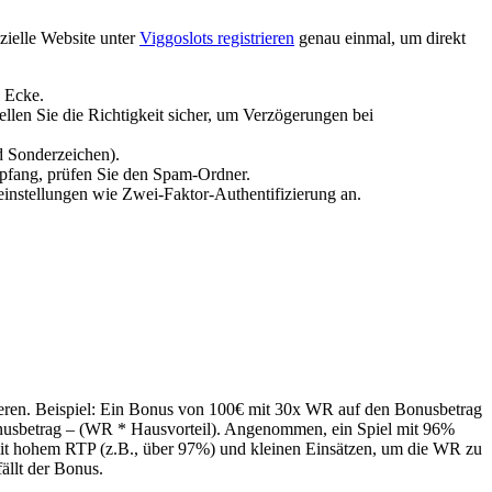
izielle Website unter
Viggoslots registrieren
genau einmal, um direkt
n Ecke.
len Sie die Richtigkeit sicher, um Verzögerungen bei
d Sonderzeichen).
empfang, prüfen Sie den Spam-Ordner.
instellungen wie Zwei-Faktor-Authentifizierung an.
eren. Beispiel: Ein Bonus von 100€ mit 30x WR auf den Bonusbetrag
onusbetrag – (WR * Hausvorteil). Angenommen, ein Spiel mit 96%
 mit hohem RTP (z.B., über 97%) und kleinen Einsätzen, um die WR zu
ällt der Bonus.