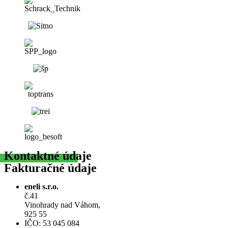
Kontaktné
údaje
Fakturačné údaje
eneli s.r.o.
č.41
Vinohrady nad Váhom,
925 55
IČO: 53 045 084