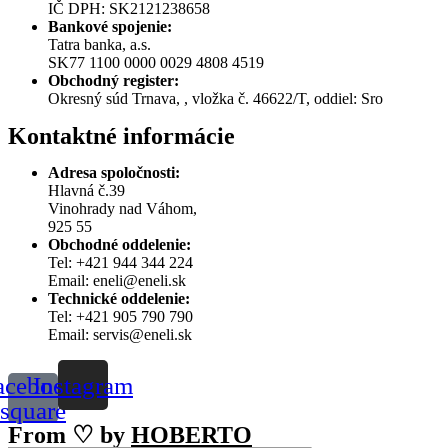
IČ DPH: SK2121238658
Bankové spojenie:
Tatra banka, a.s.
SK77 1100 0000 0029 4808 4519
Obchodný register:
Okresný súd Trnava, , vložka č. 46622/T, oddiel: Sro
Kontaktné informácie
Adresa spoločnosti:
Hlavná č.39
Vinohrady nad Váhom,
925 55
Obchodné oddelenie:
Tel: +421 944 344 224
Email: eneli@eneli.sk
Technické oddelenie:
Tel: +421 905 790 790
Email: servis@eneli.sk
acebook-
Instagram
square
From ♡ by
HOBERTO