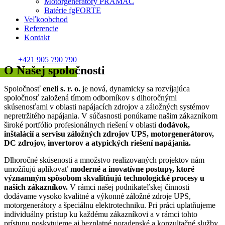
Motorgenerátory PRAMAC
Batérie fgFORTE
Veľkoobchod
Referencie
Kontakt
+421 905 790 790
O Našej
spoločnosti
Spoločnosť
eneli s. r. o.
je nová, dynamicky sa rozvíjajúca
spoločnosť založená tímom odborníkov s dlhoročnými
skúsenosťami v oblasti napájacích zdrojov a záložných systémov
nepretržitého napájania. V súčasnosti ponúkame našim zákazníkom
široké portfólio profesionálnych riešení v oblasti
dodávok,
inštalácií a servisu záložných zdrojov UPS, motorgenerátorov,
DC zdrojov, invertorov a atypických riešení napájania.
Dlhoročné skúsenosti a množstvo realizovaných projektov nám
umožňujú aplikovať
moderné a inovatívne postupy, ktoré
významným spôsobom skvalitňujú technologické procesy u
našich zákazníkov.
V rámci našej podnikateľskej činnosti
dodávame vysoko kvalitné a výkonné záložné zdroje UPS,
motorgenerátory a špeciálnu elektrotechniku. Pri práci uplatňujeme
individuálny prístup ku každému zákazníkovi a v rámci tohto
prístupu poskytujeme aj bezplatné poradenské a konzultačné služby.