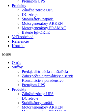
Prenájom UPS
Produkty
Záložné zdroje UPS
DC zdroje
Stabilizátory napätia
Motorgenerátory ARKEN
Motorgenerátory PRAMAC
Batérie fgFORTE
Veľkoobchod
Referencie
Kontakt
Menu
O nás
Služby
Predaj, distribúcia a inštalácia
Zabezpečenie prevádzky a servis
Konzultácie a poradenstvo
Prenájom UPS
Produkty
Záložné zdroje UPS
DC zdroje
Stabilizátory napätia
Motorgenerátory ARKEN