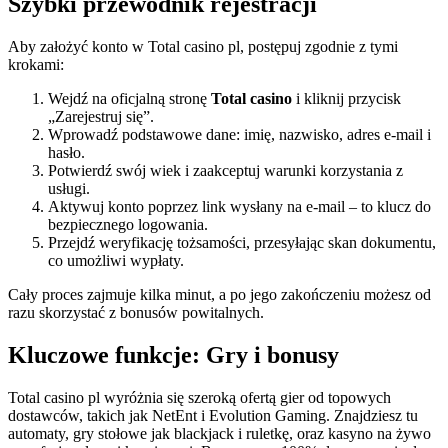
Szybki przewodnik rejestracji
Aby założyć konto w Total casino pl, postępuj zgodnie z tymi
krokami:
Wejdź na oficjalną stronę
Total casino
i kliknij przycisk
„Zarejestruj się”.
Wprowadź podstawowe dane: imię, nazwisko, adres e-mail i
hasło.
Potwierdź swój wiek i zaakceptuj warunki korzystania z
usługi.
Aktywuj konto poprzez link wysłany na e-mail – to klucz do
bezpiecznego logowania.
Przejdź weryfikację tożsamości, przesyłając skan dokumentu,
co umożliwi wypłaty.
Cały proces zajmuje kilka minut, a po jego zakończeniu możesz od
razu skorzystać z bonusów powitalnych.
Kluczowe funkcje: Gry i bonusy
Total casino pl wyróżnia się szeroką ofertą gier od topowych
dostawców, takich jak NetEnt i Evolution Gaming. Znajdziesz tu
automaty, gry stołowe jak blackjack i ruletkę, oraz kasyno na żywo