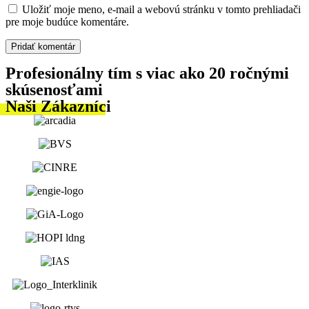
Uložiť moje meno, e-mail a webovú stránku v tomto prehliadači
pre moje budúce komentáre.
Profesionálny tím s viac
ako 20 ročnými
skúsenosťami
Naši
Zákazníci