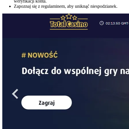
weryfikacji konta.
Zapoznaj się z regulaminem, aby uniknąć niespodzianek.