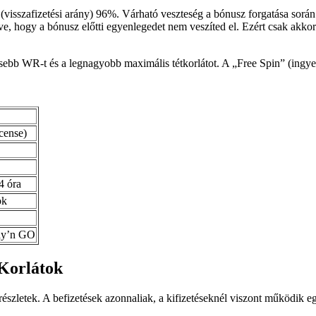
 (visszafizetési arány) 96%. Várható veszteség a bónusz forgatása során
ezve, hogy a bónusz előtti egyenlegedet nem veszíted el. Ezért csak akk
isebb WR-t és a legnagyobb maximális tétkorlátot. A „Free Spin” (ingy
cense)
4 óra
ok
lay’n GO
 Korlátok
észletek. A befizetések azonnaliak, a kifizetéseknél viszont működik eg