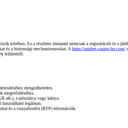
ók körében. Ez a részletes útmutató nemcsak a regisztrációt és a játék
okat és a biztonsági mechanizmusokat. A
https://rainbet-casino-hu.com/
w
ry
felületéről.
itelesítéséhez elengedhetetlen.
iók megerősítéséhez.
 stb.), e-pénztárca vagy kártya.
l használható legálisan.
okat és a visszafizetési (RTP) információk.