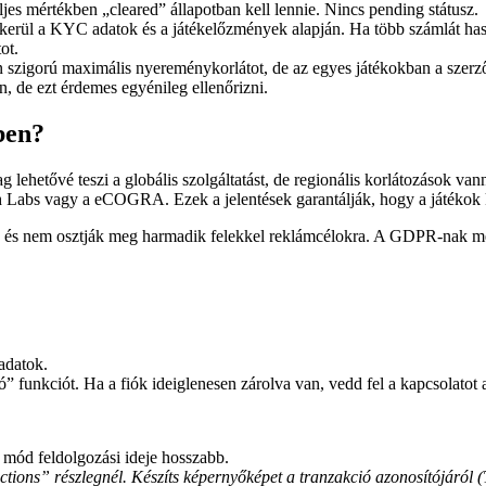
jes mértékben „cleared” állapotban kell lennie. Nincs pending státusz.
erül a KYC adatok és a játékelőzmények alapján. Ha több számlát használ
ot.
szigorú maximális nyereménykorlátot, de az egyes játékokban a szerződ
, de ezt érdemes egyénileg ellenőrizni.
rben?
lag lehetővé teszi a globális szolgáltatást, de regionális korlátozáso
h Labs vagy a eCOGRA. Ezek a jelentések garantálják, hogy a játékok 
ják, és nem osztják meg harmadik felekkel reklámcélokra. A GDPR-nak m
 adatok.
zó” funkciót. Ha a fiók ideiglenesen zárolva van, vedd fel a kapcsolat
i mód feldolgozási ideje hosszabb.
ions” részlegnél. Készíts képernyőképet a tranzakció azonosítójáról (