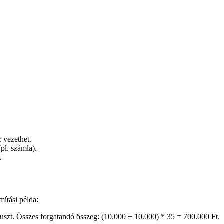
 vezethet.
pl. számla).
.
ítási példa:
szt. Összes forgatandó összeg: (10.000 + 10.000) * 35 = 700.000 Ft.