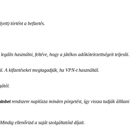
tt) történt a befizetés.
lis használni, feltéve, hogy a játékos adókötelezettségeit teljesíti.
l. A kifizetéseket megtagadják, ha VPN-t használtál.
ától.
ainbet
rendszere naplózza minden pörgetést, így vissza tudják állítani
indig ellenőrizd a saját szolgáltatóid díjait.