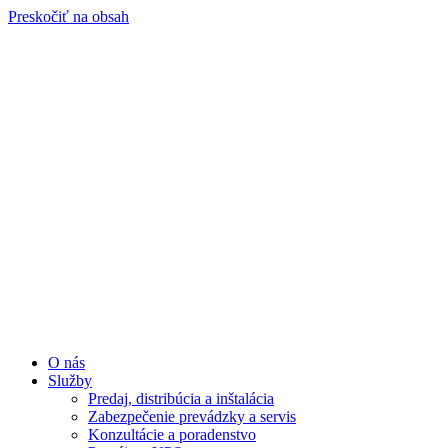
Preskočiť na obsah
O nás
Služby
Predaj, distribúcia a inštalácia
Zabezpečenie prevádzky a servis
Konzultácie a poradenstvo