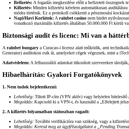
Befizetés:
A fogadás megkezdése előtt a befizetett összegnek tel
Kifizetés:
Minden kifizetési kérelem automatikusan auditálásra k
módra történik. Ez a protokoll csökkenti a pénzmosási kockázat
Napi/Havi Korlátok:
A
rainbet casino
nem hirdet nyilvánosan 
vonatkozó maximális kifizetés általában 50.000.000 Ft körül van
Biztonsági audit és licenc: Mi van a hátté
A
rainbet hungary
a Curacao-i licensz alatt működik, ami technikai
Generator) auditokon esik át, amelyeket cégek végeznek, mint a iTec
Adatvédelem:
A felhasználói adatokat titkosított szervereken tárol
Hibaelhárítás: Gyakori Forgatókönyvek
1. Nem tudok bejelentkezni:
Lehetőség:
Tiltott IP-cím (VPN aktív) vagy helytelen hitelesítő
Megoldás:
Kapcsold ki a VPN-t, és használd a „Elfelejtett jels
2. A kifizetés folyamatban státuszban ragadt:
Lehetőség:
További verifikációra van szükség, vagy a kifizetés
Megoldás: Keresd meg az ügyfélszolgálatot a „Pending Transact