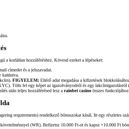
áira.
tés
ságú a korlátlan hozzáféréshez. Kövesd ezeket a lépéseket:
ail címedet és a jelszavadat.
 kattintva.
akcím).
FIGYELEM:
Eltérő adat megadása a kifizetések blokkolásához
YC). Tölts fel egy képet az igazolványodról és egy lakcímigazolásról (
sítés után teljes hozzáférésed lesz a
rainbet casino
összes funkciójához
élda
ing requirements) rendelkező bónuszokat kínál. Itt egy részletes szám
követelménnyel (WR). Befizetsz 10.000 Ft-ot és kapsz +10.000 Ft bónu