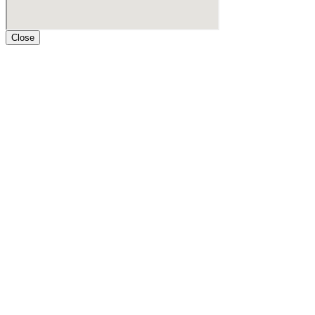
Close