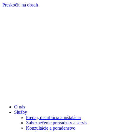
Preskočiť na obsah
O nás
Služby
Predaj, distribúcia a inštalácia
Zabezpečenie prevádzky a servis
Konzultácie a poradenstvo