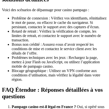
Voici des scénarios de dépannage pour casino pampago :
Problème de connexion : Vérifiez vos identifiants, réinitialisez
le mot de passe, ou effacez le cache du navigateur. Si
persistant, contactez le support avec des captures d’écran.
Retard de retrait : Vérifiez la vérification de compte, les
limites de retrait, et contactez le support avec le numéro de
transaction.
Bonus non crédité : Assurez-vous d’avoir respecté les
conditions de mise et contactez le service client avec les
détails de l’offre.
Problèmes techniques avec les jeux : Rechargez la page,
mettez à jour Flash ou JavaScript, ou utilisez l’application
mobile de pampago casino.
Blocage géographique : Utilisez un VPN conforme aux
conditions d’utilisation, mais vérifiez la légalité dans votre
région.
FAQ Étendue : Réponses détaillées à vos
questions
Pampago casino est-il légal en France ?
Oui, si opéré sous