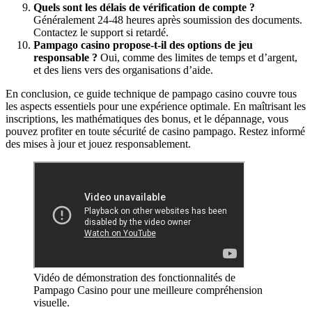
Quels sont les délais de vérification de compte ?
Généralement 24-48 heures après soumission des documents.
Contactez le support si retardé.
Pampago casino propose-t-il des options de jeu
responsable ?
Oui, comme des limites de temps et d’argent,
et des liens vers des organisations d’aide.
En conclusion, ce guide technique de pampago casino couvre tous
les aspects essentiels pour une expérience optimale. En maîtrisant les
inscriptions, les mathématiques des bonus, et le dépannage, vous
pouvez profiter en toute sécurité de casino pampago. Restez informé
des mises à jour et jouez responsablement.
Vidéo de démonstration des fonctionnalités de
Pampago Casino pour une meilleure compréhension
visuelle.