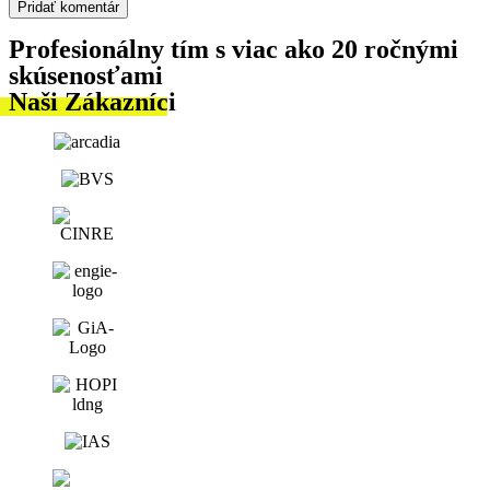
Profesionálny tím s viac
ako 20 ročnými
skúsenosťami
Naši
Zákazníci