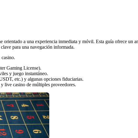
 orientado a una experiencia inmediata y móvil. Esta guía ofrece un aná
as clave para una navegación informada.
 casino.
ster Gaming License).
iles y juego instantáneo.
DT, etc.) y algunas opciones fiduciarias.
 y live casino de múltiples proveedores.