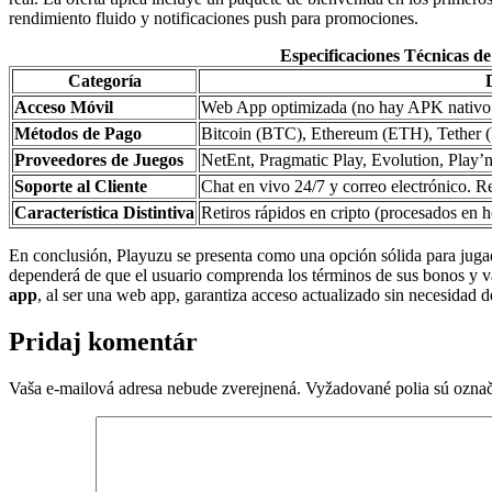
rendimiento fluido y notificaciones push para promociones.
Especificaciones Técnicas d
Categoría
Acceso Móvil
Web App optimizada (no hay APK nativo 
Métodos de Pago
Bitcoin (BTC), Ethereum (ETH), Tether (US
Proveedores de Juegos
NetEnt, Pragmatic Play, Evolution, Play
Soporte al Cliente
Chat en vivo 24/7 y correo electrónico. Re
Característica Distintiva
Retiros rápidos en cripto (procesados en h
En conclusión, Playuzu se presenta como una opción sólida para jugad
dependerá de que el usuario comprenda los términos de sus bonos y v
app
, al ser una web app, garantiza acceso actualizado sin necesidad d
Pridaj komentár
Vaša e-mailová adresa nebude zverejnená.
Vyžadované polia sú ozna