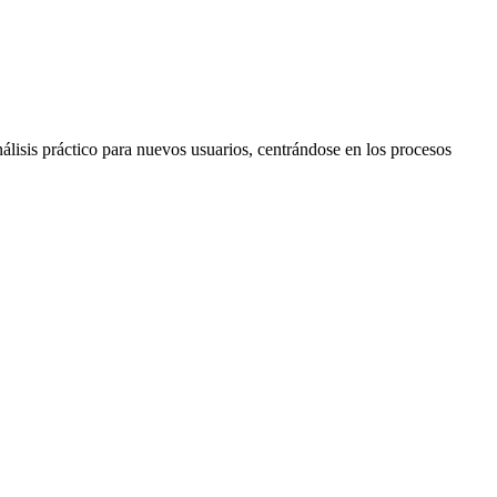
lisis práctico para nuevos usuarios, centrándose en los procesos