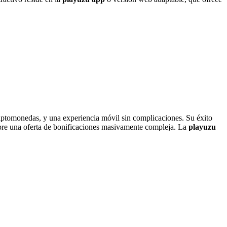
riptomonedas, y una experiencia móvil sin complicaciones. Su éxito
bre una oferta de bonificaciones masivamente compleja. La
playuzu