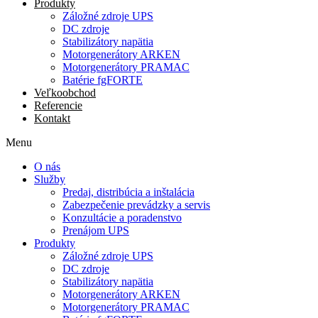
Produkty
Záložné zdroje UPS
DC zdroje
Stabilizátory napätia
Motorgenerátory ARKEN
Motorgenerátory PRAMAC
Batérie fgFORTE
Veľkoobchod
Referencie
Kontakt
Menu
O nás
Služby
Predaj, distribúcia a inštalácia
Zabezpečenie prevádzky a servis
Konzultácie a poradenstvo
Prenájom UPS
Produkty
Záložné zdroje UPS
DC zdroje
Stabilizátory napätia
Motorgenerátory ARKEN
Motorgenerátory PRAMAC