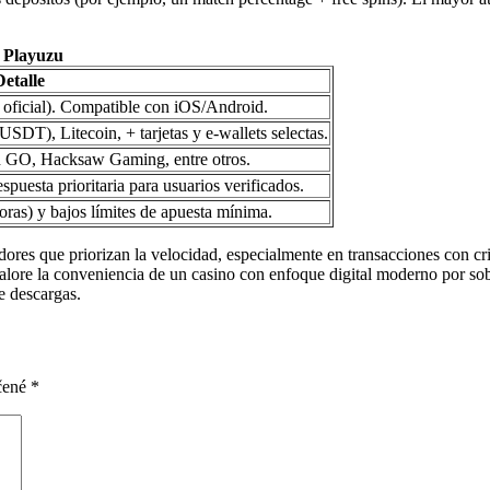
e Playuzu
Detalle
oficial). Compatible con iOS/Android.
DT), Litecoin, + tarjetas y e-wallets selectas.
’n GO, Hacksaw Gaming, entre otros.
spuesta prioritaria para usuarios verificados.
oras) y bajos límites de apuesta mínima.
ores que priorizan la velocidad, especialmente en transacciones con c
alore la conveniencia de un casino con enfoque digital moderno por so
e descargas.
čené
*