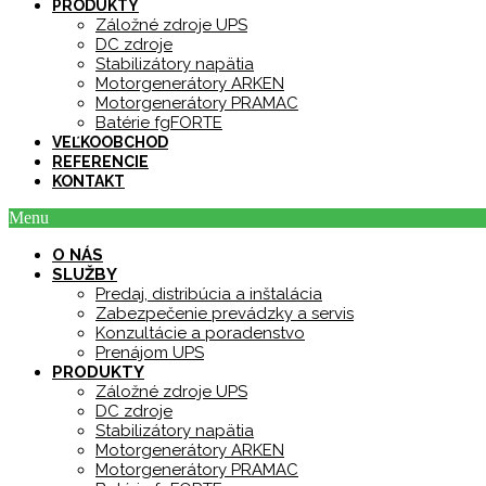
PRODUKTY
Záložné zdroje UPS
DC zdroje
Stabilizátory napätia
Motorgenerátory ARKEN
Motorgenerátory PRAMAC
Batérie fgFORTE
VEĽKOOBCHOD
REFERENCIE
KONTAKT
Menu
O NÁS
SLUŽBY
Predaj, distribúcia a inštalácia
Zabezpečenie prevádzky a servis
Konzultácie a poradenstvo
Prenájom UPS
PRODUKTY
Záložné zdroje UPS
DC zdroje
Stabilizátory napätia
Motorgenerátory ARKEN
Motorgenerátory PRAMAC