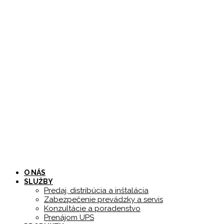
Preskočiť
na
obsah
O NÁS
SLUŽBY
Predaj, distribúcia a inštalácia
Zabezpečenie prevádzky a servis
Konzultácie a poradenstvo
Prenájom UPS