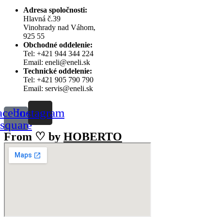
Adresa spoločnosti:
Hlavná č.39
Vinohrady nad Váhom,
925 55
Obchodné oddelenie:
Tel: +421 944 344 224
Email: eneli@eneli.sk
Technické oddelenie:
Tel: +421 905 790 790
Email: servis@eneli.sk
acebook-
Instagram
square
From ♡ by
HOBERTO