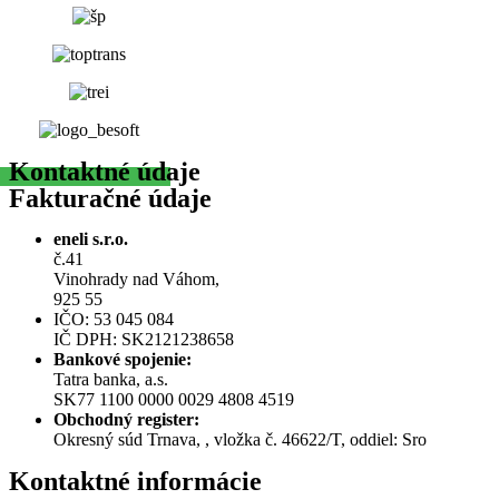
Kontaktné
údaje
Fakturačné údaje
eneli s.r.o.
č.41
Vinohrady nad Váhom,
925 55
IČO: 53 045 084
IČ DPH: SK2121238658
Bankové spojenie:
Tatra banka, a.s.
SK77 1100 0000 0029 4808 4519
Obchodný register:
Okresný súd Trnava, , vložka č. 46622/T, oddiel: Sro
Kontaktné informácie