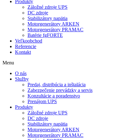
Produkty
Záložné zdroje UPS
DC zdroje
Stabilizátory napätia
Motorgenerátory ARKEN
Motorgenerátory PRAMAC
Batérie fgFORTE
Veľkoobchod
Referencie
Kontakt
Menu
O nás
Služby
Predaj, distribúcia a inštalácia
Zabezpečenie prevádzky a servis
Konzultácie a poradenstvo
Prenájom UPS
Produkty
Záložné zdroje UPS
DC zdroje
Stabilizátory napätia
Motorgenerátory ARKEN
Motorgenerátory PRAMAC