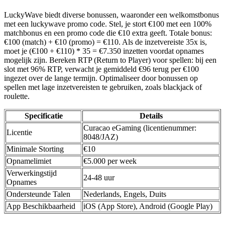
LuckyWave biedt diverse bonussen, waaronder een welkomstbonus
met een luckywave promo code. Stel, je stort €100 met een 100%
matchbonus en een promo code die €10 extra geeft. Totale bonus:
€100 (match) + €10 (promo) = €110. Als de inzetvereiste 35x is,
moet je (€100 + €110) * 35 = €7.350 inzetten voordat opnames
mogelijk zijn. Bereken RTP (Return to Player) voor spellen: bij een
slot met 96% RTP, verwacht je gemiddeld €96 terug per €100
ingezet over de lange termijn. Optimaliseer door bonussen op
spellen met lage inzetvereisten te gebruiken, zoals blackjack of
roulette.
Specificatie
Details
Curacao eGaming (licentienummer:
Licentie
8048/JAZ)
Minimale Storting
€10
Opnamelimiet
€5.000 per week
Verwerkingstijd
24-48 uur
Opnames
Ondersteunde Talen
Nederlands, Engels, Duits
App Beschikbaarheid
iOS (App Store), Android (Google Play)