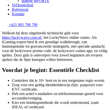
Batérie fgFORTE
Veľkoobchod
Referencie
Kontakt
+421 905 790 790
Welkom bij deze uitgebreide technische gids voor
https://luckywave.com.nl/
, het LuckyWave online casino. Als
iGaming-expert bied ik een grondige walkthrough, van
basisregistratie tot geavanceerde strategieën, met speciale aandacht
voor de luckywave promo code, de luckywave casino app, en veilig
spelen. Deze gids is ontworpen voor zowel beginners als ervaren
spelers die de fijne kneepjes willen beheersen.
Voordat je begint: Essentiële Checklist
Controleer dat je 18+ bent en in een toegestane regio woont.
Zorg voor een geldig identiteitsbewijs (bijv. paspoort) voor
KYC-verificatie.
Heb een actief e-mailadres en telefoonnummer gereed voor
accountbevestiging.
Kies een betalingsmethode die wordt ondersteund, zoals
iDEAL of creditcard.