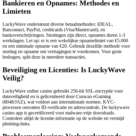
Bankieren en Opnames: Methodes en
Limieten
LuckyWave ondersteunt diverse betaalmethodes: iDEAL,
Bancontact, PayPal, creditcards (Visa/Mastercard), en
bankoverschrijvingen. Stortingen zijn direct, opnames duren 1-3
werkdagen. Let op: er is een wekelijkse opnamelimiet van €5.000
en een minimale opname van €20. Gebruik dezelfde methode voor
storting en opname om vertragingen te voorkomen. Voor grote
bedragen, split deze in meerdere transacties.
Beveiliging en Licenties: Is LuckyWave
Veilig?
LuckyWave online casino gebruikt 256-bit SSL-encryptie voor
dataveiligheid en is gelicentieerd door Curacao eGaming
(8048/JAZ), wat voldoet aan internationale normen. KYC-
processen omvatten ID-verificatie en adrescontrole. De luckywave
casino app is gecertificeerd voor malware-vrije downloads.
Controleer altijd de licentie-informatie op de website en vermijd
phishing-links.