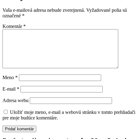
Vaša e-mailová adresa nebude zverejnená.
Vyžadované polia sú
označené
*
Komentár
*
Meno
*
E-mail
*
Adresa webu
Uložiť moje meno, e-mail a webovú stránku v tomto prehliadači
pre moje budúce komentáre.