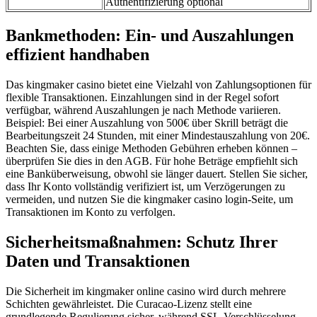
Authentifizierung optional
Bankmethoden: Ein- und Auszahlungen
effizient handhaben
Das kingmaker casino bietet eine Vielzahl von Zahlungsoptionen für
flexible Transaktionen. Einzahlungen sind in der Regel sofort
verfügbar, während Auszahlungen je nach Methode variieren.
Beispiel: Bei einer Auszahlung von 500€ über Skrill beträgt die
Bearbeitungszeit 24 Stunden, mit einer Mindestauszahlung von 20€.
Beachten Sie, dass einige Methoden Gebühren erheben können –
überprüfen Sie dies in den AGB. Für hohe Beträge empfiehlt sich
eine Banküberweisung, obwohl sie länger dauert. Stellen Sie sicher,
dass Ihr Konto vollständig verifiziert ist, um Verzögerungen zu
vermeiden, und nutzen Sie die kingmaker casino login-Seite, um
Transaktionen im Konto zu verfolgen.
Sicherheitsmaßnahmen: Schutz Ihrer
Daten und Transaktionen
Die Sicherheit im kingmaker online casino wird durch mehrere
Schichten gewährleistet. Die Curacao-Lizenz stellt eine
grundlegende Regulierung sicher, während SSL-Verschlüsselung