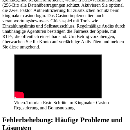
(256-Bit) alle Datenübertragungen schützt. Aktivieren Sie optional
die Zwei-Faktor-Authentifizierung für zusätzlichen Schutz beim
kingmaker casino login. Das Casino implementiert auch
verantwortungsbewusstes Glücksspiel mit Tools wie
Einzahlungslimits und Selbstausschluss. Regelmäßige Audits durch
unabhängige Agenturen bestätigen die Fairness der Spiele, mit
RTPs, die öffentlich einsehbar sind. Um Betrug vorzubeugen,
überwachen Sie Ihr Konto auf verdächtige Aktivitäten und melden
Sie diese umgehend.
Video-Tutorial: Erste Schritte im Kingmaker Casino –
Registrierung und Bonusnutzung
Fehlerbehebung: Häufige Probleme und
Lösungen