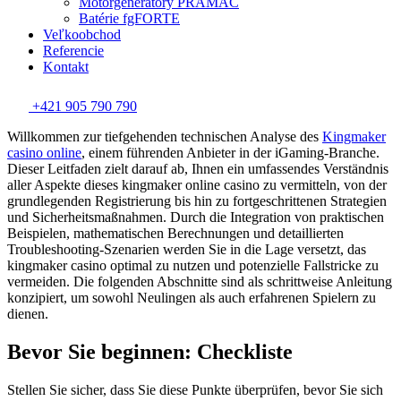
Motorgenerátory PRAMAC
Batérie fgFORTE
Veľkoobchod
Referencie
Kontakt
+421 905 790 790
Willkommen zur tiefgehenden technischen Analyse des
Kingmaker
casino online
, einem führenden Anbieter in der iGaming-Branche.
Dieser Leitfaden zielt darauf ab, Ihnen ein umfassendes Verständnis
aller Aspekte dieses kingmaker online casino zu vermitteln, von der
grundlegenden Registrierung bis hin zu fortgeschrittenen Strategien
und Sicherheitsmaßnahmen. Durch die Integration von praktischen
Beispielen, mathematischen Berechnungen und detaillierten
Troubleshooting-Szenarien werden Sie in die Lage versetzt, das
kingmaker casino optimal zu nutzen und potenzielle Fallstricke zu
vermeiden. Die folgenden Abschnitte sind als schrittweise Anleitung
konzipiert, um sowohl Neulingen als auch erfahrenen Spielern zu
dienen.
Bevor Sie beginnen: Checkliste
Stellen Sie sicher, dass Sie diese Punkte überprüfen, bevor Sie sich