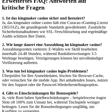
Erweitertes FAQ: Antworten auf
kritische Fragen
1. Ist das kingmaker casino sicher und lizenziert?
Ja, das kingmaker online casino hält eine Curacao eGaming-Lizenz
(365/JAZ), die grundlegende Standards gewährleistet. Zusätzliche
Sicherheitsmaßnahmen wie SSL-Verschlüsselung und regelmäßige
Audits schützen Ihre Daten.
2. Wie lange dauert eine Auszahlung im kingmaker casino?
Auszahlungszeiten variieren: E-Wallets wie Skrill bearbeiten
innerhalb 24-48 Stunden, während Banküberweisungen 3-5
Werktage benötigen. Verzögerungen können bei unvollständiger
Verifizierung auftreten.
3. Was tun bei kingmaker casino login-Problemen?
Überprüfen Sie Ihre Anmeldedaten, löschen Sie Browser-Cache,
oder versuchen Sie die mobile App. Bei anhaltenden Issues, nutzen
Sie den Support oder die Passwort-Wiederherstellungsoption.
4. Gibt es Einschränkungen für Bonusspiele?
Ja, viele Boni haben Spielbeschränkungen – beispielsweise tragen
Slots oft 100% zum Umsatz bei, während Tischspiele weniger
beitragen. Lesen Sie die Bonusbedingungen sorgfältig, um
Konflikte zu vermeiden.