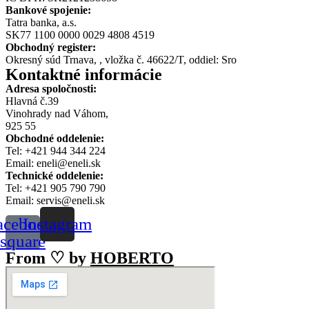
Bankové spojenie:
Tatra banka, a.s.
SK77 1100 0000 0029 4808 4519
Obchodný register:
Okresný súd Trnava, , vložka č. 46622/T, oddiel: Sro
Kontaktné informácie
Adresa spoločnosti:
Hlavná č.39
Vinohrady nad Váhom,
925 55
Obchodné oddelenie:
Tel: +421 944 344 224
Email: eneli@eneli.sk
Technické oddelenie:
Tel: +421 905 790 790
Email: servis@eneli.sk
acebook-
Instagram
square
From ♡ by
HOBERTO