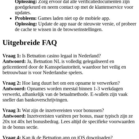
Oplossing:
Zorg ervoor dat alle verificatiedocumenten zijn
goedgekeurd en neem contact op met de klantenservice voor
updates.
Probleem:
Games laden niet op de mobiele app.
Oplossing:
Update de app naar de nieuwste versie, of probeer
de cache te wissen in de browserinstellingen.
Uitgebreide FAQ
Vraag 1:
Is Betnation casino legaal in Nederland?
Antwoord:
Ja, Betnation NL is volledig gelegaliseerd en
gelicentieerd door de Kansspelautoriteit, waardoor het veilig en
betrouwbaar is voor Nederlandse spelers.
Vraag 2:
Hoe lang duurt het om een opname te verwerken?
Antwoord:
Opnames worden meestal binnen 1-3 werkdagen
verwerkt, afhankelijk van de betaalmethode. E-wallets zijn vaak
sneller dan bankoverschrijvingen.
Vraag 3:
Wat zijn de inzetvereisten voor bonussen?
Antwoord:
Inzetvereisten variëren per bonus, maar typisch zijn ze
20x tot 40x het bonusbedrag. Lees altijd de specifieke voorwaarden
in de bonus sectie.
Vraag 4:
Kan ik de Betnation app op iOS downloaden?