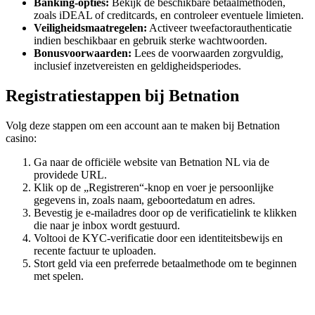
Banking-opties:
Bekijk de beschikbare betaalmethoden,
zoals iDEAL of creditcards, en controleer eventuele limieten.
Veiligheidsmaatregelen:
Activeer tweefactorauthenticatie
indien beschikbaar en gebruik sterke wachtwoorden.
Bonusvoorwaarden:
Lees de voorwaarden zorgvuldig,
inclusief inzetvereisten en geldigheidsperiodes.
Registratiestappen bij Betnation
Volg deze stappen om een account aan te maken bij Betnation
casino:
Ga naar de officiële website van Betnation NL via de
providede URL.
Klik op de „Registreren“-knop en voer je persoonlijke
gegevens in, zoals naam, geboortedatum en adres.
Bevestig je e-mailadres door op de verificatielink te klikken
die naar je inbox wordt gestuurd.
Voltooi de KYC-verificatie door een identiteitsbewijs en
recente factuur te uploaden.
Stort geld via een preferrede betaalmethode om te beginnen
met spelen.