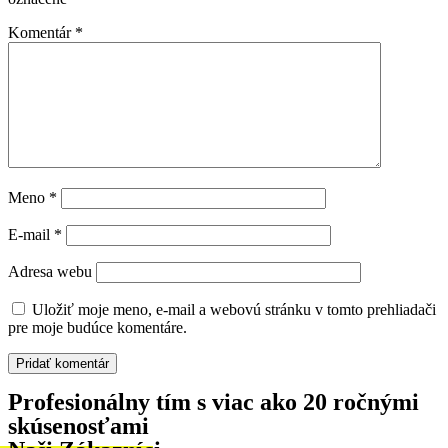
Komentár
*
Meno
*
E-mail
*
Adresa webu
Uložiť moje meno, e-mail a webovú stránku v tomto prehliadači
pre moje budúce komentáre.
Profesionálny tím s viac
ako 20 ročnými
skúsenosťami