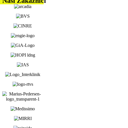
Naši
Zákazníci