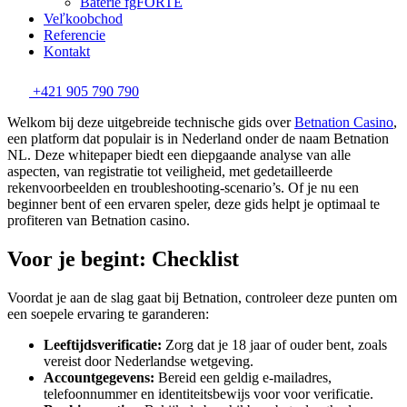
Batérie fgFORTE
Veľkoobchod
Referencie
Kontakt
+421 905 790 790
Welkom bij deze uitgebreide technische gids over
Betnation Casino
,
een platform dat populair is in Nederland onder de naam Betnation
NL. Deze whitepaper biedt een diepgaande analyse van alle
aspecten, van registratie tot veiligheid, met gedetailleerde
rekenvoorbeelden en troubleshooting-scenario’s. Of je nu een
beginner bent of een ervaren speler, deze gids helpt je optimaal te
profiteren van Betnation casino.
Voor je begint: Checklist
Voordat je aan de slag gaat bij Betnation, controleer deze punten om
een soepele ervaring te garanderen:
Leeftijdsverificatie:
Zorg dat je 18 jaar of ouder bent, zoals
vereist door Nederlandse wetgeving.
Accountgegevens:
Bereid een geldig e-mailadres,
telefoonnummer en identiteitsbewijs voor voor verificatie.