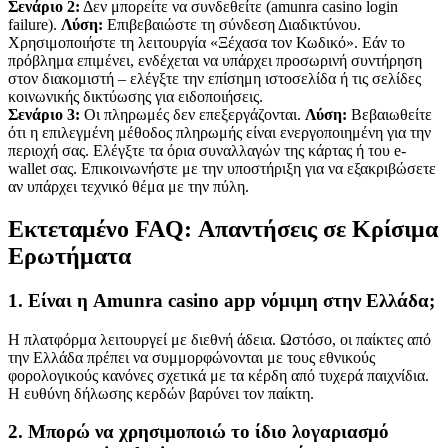
Σενάριο 2:
Δεν μπορείτε να συνδεθείτε (amunra casino login
failure).
Λύση:
Επιβεβαιώστε τη σύνδεση Διαδικτύνου.
Χρησιμοποιήστε τη λειτουργία «Ξέχασα τον Κωδικό». Εάν το
πρόβλημα επιμένει, ενδέχεται να υπάρχει προσωρινή συντήρηση
στον διακομιστή – ελέγξτε την επίσημη ιστοσελίδα ή τις σελίδες
κοινωνικής δικτύωσης για ειδοποιήσεις.
Σενάριο 3:
Οι πληρωμές δεν επεξεργάζονται.
Λύση:
Βεβαιωθείτε
ότι η επιλεγμένη μέθοδος πληρωμής είναι ενεργοποιημένη για την
περιοχή σας. Ελέγξτε τα όρια συναλλαγών της κάρτας ή του e-
wallet σας. Επικοινωνήστε με την υποστήριξη για να εξακριβώσετε
αν υπάρχει τεχνικό θέμα με την πύλη.
Εκτεταμένο FAQ: Απαντήσεις σε Κρίσιμα
Ερωτήματα
1. Είναι η Amunra casino app νόμιμη στην Ελλάδα;
Η πλατφόρμα λειτουργεί με διεθνή άδεια. Ωστόσο, οι παίκτες από
την Ελλάδα πρέπει να συμμορφώνονται με τους εθνικούς
φορολογικούς κανόνες σχετικά με τα κέρδη από τυχερά παιχνίδια.
Η ευθύνη δήλωσης κερδών βαρύνει τον παίκτη.
2. Μπορώ να χρησιμοποιώ το ίδιο λογαριασμό