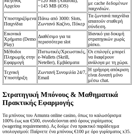
Μέγεθος
~120 MB (Android),
με cache δεδομένων
Αρχείου
~145 MB (iOS)
παιχνιδιών.
Τα ζωντανά παιχνίδια
Υποστηριζόμενα
Πάνω από 3000: Slots,
απαιτούν σταθερή
Παιχνίδια
Ζωντανό Καζίνο, Πόκερ
σύνδεση.
Εικονικά
Ιδανικό για δοκιμή
Διαθέσιμο για τα
Χρήματα (Demo
στρατηγικών χωρίς
περισσότερα slot
Play)
ρίσκο.
Μέθοδοι
Πιστωτικές/Χρεωστικές,
Οι επιλογές μπορεί
Πληρωμής στην
e-Wallets (Skrill,
να διαφέρουν
Εφαρμογή
Neteller), Εμβάσματα
ανάλογα με τη χώρα.
Η γρήγορη απόκριση
Τεχνική
Ζωντανή Συνομιλία 24/7,
είναι δυνατή μόνο
Υποστήριξη
Email
μέσω chat.
Στρατηγική Μπόνους & Μαθηματικά
Πρακτικής Εφαρμογής
Τα μπόνους του Amunra online casino, όπως το καλωσόρισμα
100% έως και €500, συνοδεύονται από όρους γυρίσματος
(wagering requirements). Ας δούμε ένα πρακτικό παράδειγμα
υπολογισμού: Παίρνετε ένα μπόνους €100 με όρο γυρίσματος x35.