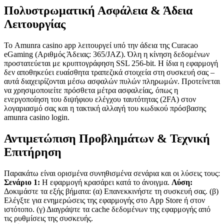
Πολυστρωματική Ασφάλεια & Άδεια
Λειτουργίας
Το Amunra casino app λειτουργεί υπό την άδεια της Curacao
eGaming (Αριθμός Άδειας: 365/JAZ). Όλη η κίνηση δεδομένων
προστατεύεται με κρυπτογράφηση SSL 256-bit. Η ίδια η εφαρμογή
δεν αποθηκεύει ευαίσθητα τραπεζικά στοιχεία στη συσκευή σας –
αυτά διαχειρίζονται μέσω ασφαλών πυλών πληρωμών. Προτείνεται
να χρησιμοποιείτε πρόσθετα μέτρα ασφαλείας, όπως η
ενεργοποίηση του διψήφιου ελέγχου ταυτότητας (2FA) στον
λογαριασμό σας και η τακτική αλλαγή του κωδικού πρόσβασης
amunra casino login.
Αντιμετώπιση Προβλημάτων & Τεχνική
Επιτήρηση
Παρακάτω είναι ορισμένα συνηθισμένα σενάρια και οι λύσεις τους:
Σενάριο 1:
Η εφαρμογή κρασάρει κατά το άνοιγμα.
Λύση:
Δοκιμάστε τα εξής βήματα: (α) Επανεκκινήστε τη συσκευή σας. (β)
Ελέγξτε για ενημερώσεις της εφαρμογής στο App Store ή στον
ιστότοπο. (γ) Διαγράψτε τα cache δεδομένων της εφαρμογής από
τις ρυθμίσεις της συσκευής.