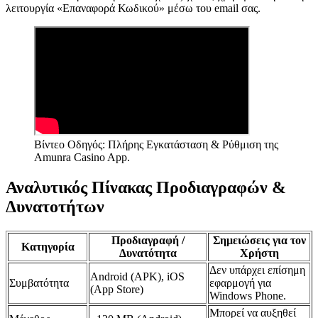
λειτουργία «Επαναφορά Κωδικού» μέσω του email σας.
Βίντεο Οδηγός: Πλήρης Εγκατάσταση & Ρύθμιση της
Amunra Casino App.
Αναλυτικός Πίνακας Προδιαγραφών &
Δυνατοτήτων
Προδιαγραφή /
Σημειώσεις για τον
Κατηγορία
Δυνατότητα
Χρήστη
Δεν υπάρχει επίσημη
Android (APK), iOS
Συμβατότητα
εφαρμογή για
(App Store)
Windows Phone.
Μπορεί να αυξηθεί