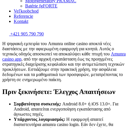
Motorgenerátory PRAMAC
Batérie fgFORTE
Veľkoobchod
Referencie
Kontakt
+421 905 790 790
Η ψηφιακή εμπειρία του Amunra online casino αποκτά νέες
διαστάσεις με την αφιερωμένη εφαρμογή για κινητά. Αυτός ο
τεχνικός οδηγός αποσκοπεί να αποκαλύψει κάθε πτυχή του
Amunra
casino app
, από την αρχική εγκατάσταση έως τις προηγμένες
στρατηγικές διαχείρισης κεφαλαίου και την αντιμετώπιση τεχνικών
προκλήσεων. Εστιάζουμε στην πρακτική χρήση, την ασφάλεια
δεδομένων και τα μαθηματικά των προσφορών, μετατρέποντας το
χρήστη σε ενημερωμένο παίκτη.
Πριν ξεκινήσετε: Έλεγχος Απαιτήσεων
Συμβατότητα συσκευής:
Android 8.0+ ή iOS 13.0+. Για
Android, απαιτείται ενεργοποίηση εγκατάστασης από
άγνωστες πηγές.
Υπάρχοντος λογαριασμός:
Η εφαρμογή απαιτεί
διαπιστευτήρια amunra casino login. Εάν δεν έχετε, θα