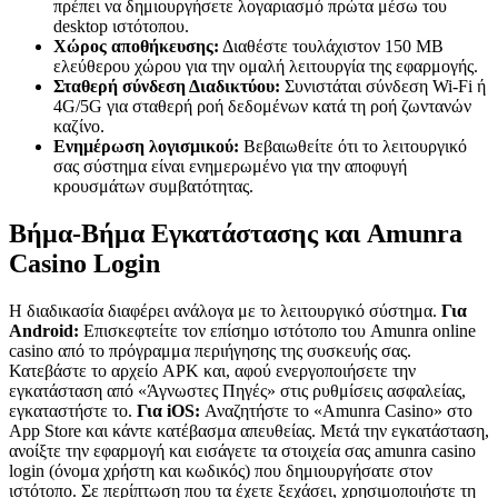
πρέπει να δημιουργήσετε λογαριασμό πρώτα μέσω του
desktop ιστότοπου.
Χώρος αποθήκευσης:
Διαθέστε τουλάχιστον 150 MB
ελεύθερου χώρου για την ομαλή λειτουργία της εφαρμογής.
Σταθερή σύνδεση Διαδικτύου:
Συνιστάται σύνδεση Wi-Fi ή
4G/5G για σταθερή ροή δεδομένων κατά τη ροή ζωντανών
καζίνο.
Ενημέρωση λογισμικού:
Βεβαιωθείτε ότι το λειτουργικό
σας σύστημα είναι ενημερωμένο για την αποφυγή
κρουσμάτων συμβατότητας.
Βήμα-Βήμα Εγκατάστασης και Amunra
Casino Login
Η διαδικασία διαφέρει ανάλογα με το λειτουργικό σύστημα.
Για
Android:
Επισκεφτείτε τον επίσημο ιστότοπο του Amunra online
casino από το πρόγραμμα περιήγησης της συσκευής σας.
Κατεβάστε το αρχείο APK και, αφού ενεργοποιήσετε την
εγκατάσταση από «Άγνωστες Πηγές» στις ρυθμίσεις ασφαλείας,
εγκαταστήστε το.
Για iOS:
Αναζητήστε το «Amunra Casino» στο
App Store και κάντε κατέβασμα απευθείας. Μετά την εγκατάσταση,
ανοίξτε την εφαρμογή και εισάγετε τα στοιχεία σας amunra casino
login (όνομα χρήστη και κωδικός) που δημιουργήσατε στον
ιστότοπο. Σε περίπτωση που τα έχετε ξεχάσει, χρησιμοποιήστε τη