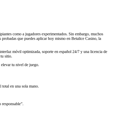
incipiantes como a jugadores experimentados. Sin embargo, muchos
cas probadas que puedes aplicar hoy mismo en Betalice Casino, la
interfaz móvil optimizada, soporte en español 24/7 y una licencia de
u sitio.
elevar tu nivel de juego.
l total en una sola mano.
o responsable”.