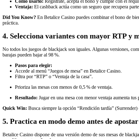
Cómo usarlo:
Regístrate, acepta el bono y cumple con el requi
Ventaja:
El cashback actúa como un seguro que recupera parte d
Did You Know?
En Betalice Casino puedes combinar el bono de bienve
práctica.
4. Selecciona variantes con mayor RTP y m
No todos los juegos de blackjack son iguales. Algunas versiones, como
barajas pueden bajar al 98 %.
Pasos para elegir:
Accede al menú “Juegos de mesa” en Betalice Casino.
Filtra por “RTP” o “Ventaja de la casa”.
Prioriza las mesas con menos de 0,5 % de ventaja.
Resultado:
Jugar en una mesa con menor ventaja aumenta tus pr
Quick Win:
Busca siempre la opción “Rendición tardía” (Surrender) d
5. Practica en modo demo antes de apostar
Betalice Casino dispone de una versión demo de sus mesas de blackjack 