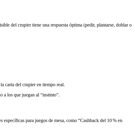
ble del crupier tiene una respuesta óptima (pedir, plantarse, doblar o
a carta del crupier en tiempo real.
 a los que juegan al “instinto”.
nes específicas para juegos de mesa, como “Cashback del 10 % en