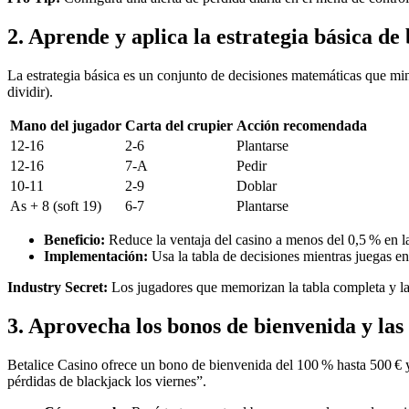
2. Aprende y aplica la estrategia básica de
La estrategia básica es un conjunto de decisiones matemáticas que mini
dividir).
Mano del jugador
Carta del crupier
Acción recomendada
12‑16
2‑6
Plantarse
12‑16
7‑A
Pedir
10‑11
2‑9
Doblar
As + 8 (soft 19)
6‑7
Plantarse
Beneficio:
Reduce la ventaja del casino a menos del 0,5 % en la
Implementación:
Usa la tabla de decisiones mientras juegas en
Industry Secret:
Los jugadores que memorizan la tabla completa y la 
3. Aprovecha los bonos de bienvenida y la
Betalice Casino ofrece un bono de bienvenida del 100 % hasta 500 € y
pérdidas de blackjack los viernes”.