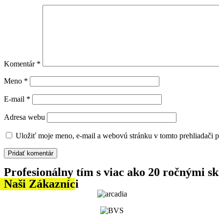
Komentár
*
Meno
*
E-mail
*
Adresa webu
Uložiť moje meno, e-mail a webovú stránku v tomto prehliadači 
Profesionálny tím s viac
ako 20 ročnými s
Naši
Zákazníci