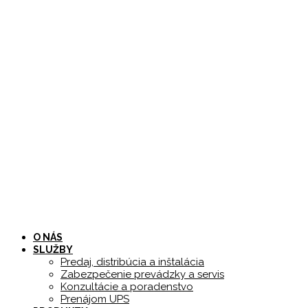
Preskočiť
na
obsah
O NÁS
SLUŽBY
Predaj, distribúcia a inštalácia
Zabezpečenie prevádzky a servis
Konzultácie a poradenstvo
Prenájom UPS