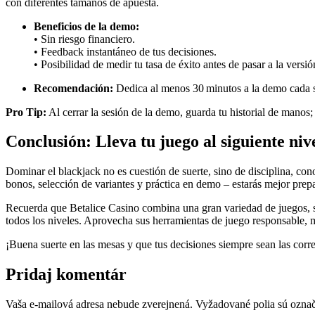
con diferentes tamaños de apuesta.
Beneficios de la demo:
• Sin riesgo financiero.
• Feedback instantáneo de tus decisiones.
• Posibilidad de medir tu tasa de éxito antes de pasar a la versió
Recomendación:
Dedica al menos 30 minutos a la demo cada sem
Pro Tip:
Al cerrar la sesión de la demo, guarda tu historial de manos;
Conclusión: Lleva tu juego al siguiente niv
Dominar el blackjack no es cuestión de suerte, sino de disciplina, conoc
bonos, selección de variantes y práctica en demo – estarás mejor prep
Recuerda que Betalice Casino combina una gran variedad de juegos, s
todos los niveles. Aprovecha sus herramientas de juego responsable, ma
¡Buena suerte en las mesas y que tus decisiones siempre sean las corre
Pridaj komentár
Vaša e-mailová adresa nebude zverejnená.
Vyžadované polia sú ozna