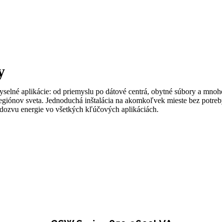
y
selné aplikácie: od priemyslu po dátové centrá, obytné súbory a mnoh
giónov sveta. Jednoduchá inštalácia na akomkoľvek mieste bez potreby 
dozvu energie vo všetkých kľúčových aplikáciách.