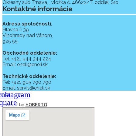
Okresný súd Trnava, , vložka č. 46622/T, oddiel: Sro
Kontaktné informácie
Adresa spoločnosti:
Hlavná č.39
Vinohrady nad Váhom,
925 55
Obchodné oddelenie:
Tel: +421 944 344 224
Email: eneli@eneli.sk
Technické oddelenie:
Tel: +421 905 790 790
Email: servis@eneli.sk
cebook-
Instagram
quare
From ♡ by
HOBERTO