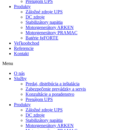
Prenájom UPS
Produkty
Záložné zdroje UPS
DC zdroje
Stabilizátory napätia
Motorgenerátory ARKEN
Motorgenerátory PRAMAC
Batérie fgFORTE
Veľkoobchod
Referencie
Kontakt
Menu
O nás
Služby
Predaj, distribúcia a inštalácia
Zabezpečenie prevádzky a servis
Konzultácie a poradenstvo
Prenájom UPS
Produkty
Záložné zdroje UPS
DC zdroje
Stabilizátory napätia
Motorgenerátory ARKEN