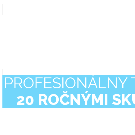
PROFESIONÁLNY T
20 ROČNÝMI S