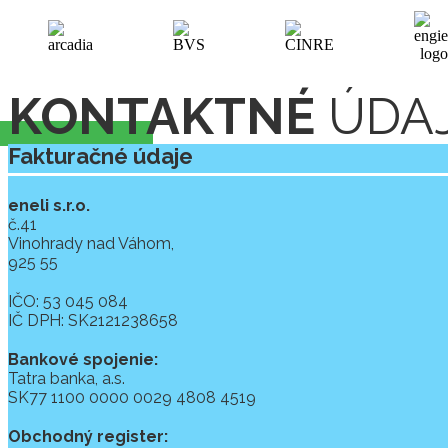
KONTAKTNÉ
ÚDA
Fakturačné údaje
eneli s.r.o.
č.41
Vinohrady nad Váhom,
925 55
IČO: 53 045 084
IČ DPH: SK2121238658
Bankové spojenie:
Tatra banka, a.s.
SK77 1100 0000 0029 4808 4519
Obchodný register: