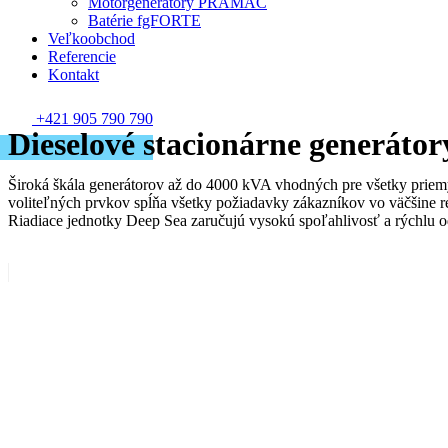
Motorgenerátory PRAMAC
Batérie fgFORTE
Veľkoobchod
Referencie
Kontakt
+421 905 790 790
Dieselové stacionárne generátor
Široká škála generátorov až do 4000 kVA vhodných pre všetky priemy
voliteľných prvkov spĺňa všetky požiadavky zákazníkov vo väčšine re
Riadiace jednotky Deep Sea zaručujú vysokú spoľahlivosť a rýchlu o